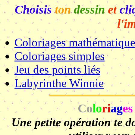
Choisis
ton
dessin
et
cli
l'i
Co
loriages mathématique
Co
loriages simples
Jeu des points liés
Labyrinthe Winnie
Co
lo
ri
ag
es
Une petite opération te 