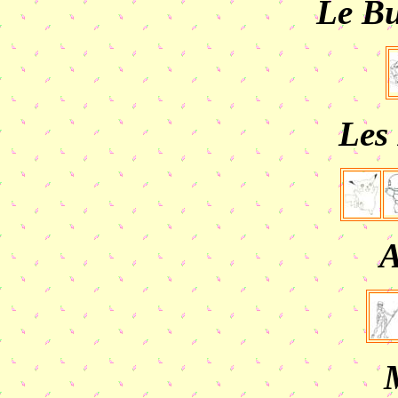
Le B
Les
A