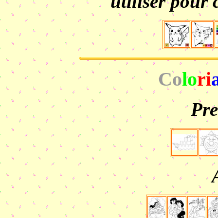
utiliser pour 
Co
lo
ri
Pre