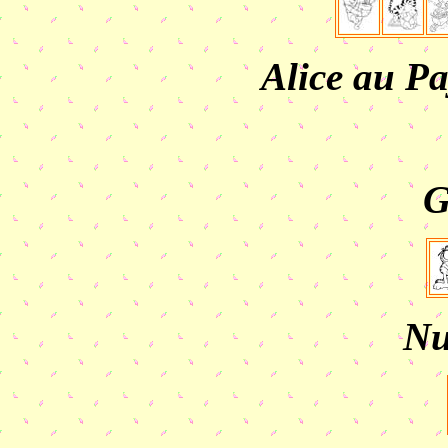
Alice au Pa
G
Nu